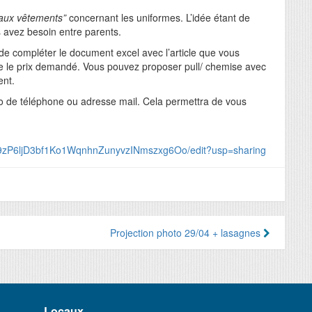
aux vêtements”
concernant les uniformes. L’idée étant de
s avez besoin entre parents.
e compléter le document excel avec l’article que vous
ue le prix demandé. Vous pouvez proposer pull/ chemise avec
ent.
o de téléphone ou adresse mail. Cela permettra de vous
jV9zP6ljD3bf1Ko1WqnhnZunyvzINmszxg6Oo/edit?usp=sharing
Projection photo 29/04 + lasagnes
Locaux