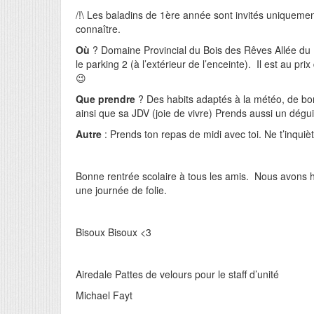
/!\ Les baladins de 1ère année sont invités uniqueme
connaître.
Où
? Domaine Provincial du Bois des Rêves Allée du 
le parking 2 (à l’extérieur de l’enceinte). Il est au pri
😉
Que prendre
? Des habits adaptés à la météo, de bo
ainsi que sa JDV (joie de vivre) Prends aussi un dégu
Autre
: Prends ton repas de midi avec toi. Ne t’inquiè
Bonne rentrée scolaire à tous les amis. Nous avons 
une journée de folie.
Bisoux Bisoux <3
Airedale Pattes de velours pour le staff d’unité
Michael Fayt