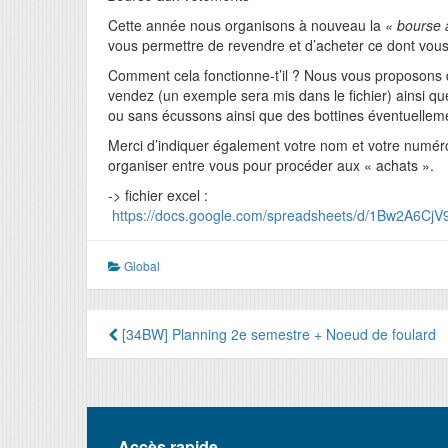
Cette année nous organisons à nouveau la
« bourse 
vous permettre de revendre et d’acheter ce dont vou
Comment cela fonctionne-t’il ? Nous vous proposons d
vendez (un exemple sera mis dans le fichier) ainsi q
ou sans écussons ainsi que des bottines éventuellem
Merci d’indiquer également votre nom et votre numér
organiser entre vous pour procéder aux « achats ».
-> fichier excel :
https://docs.google.com/spreadsheets/d/1Bw2A6C
Global
Navigation
[34BW] Planning 2e semestre + Noeud de foulard
de
l’article
Accès rapide