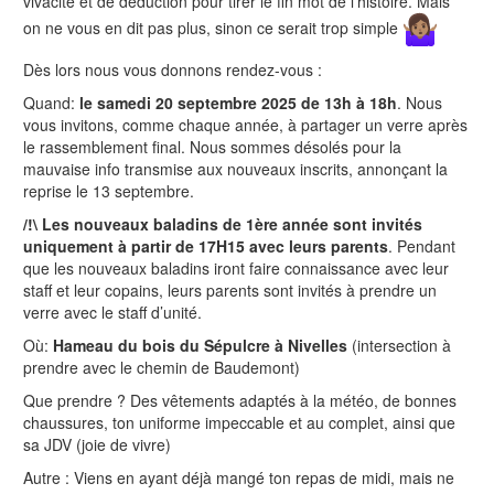
vivacité et de déduction pour tirer le fin mot de l’histoire. Mais
on ne vous en dit pas plus, sinon ce serait trop simple
Dès lors nous vous donnons rendez-vous :
Quand:
le samedi 20 septembre 2025 de 13h à 18h
. Nous
vous invitons, comme chaque année, à partager un verre après
le rassemblement final. Nous sommes désolés pour la
mauvaise info transmise aux nouveaux inscrits, annonçant la
reprise le 13 septembre.
/!\ Les nouveaux baladins de 1ère année sont invités
uniquement à partir de 17H15 avec leurs parents
. Pendant
que les nouveaux baladins iront faire connaissance avec leur
staff et leur copains, leurs parents sont invités à prendre un
verre avec le staff d’unité.
Où:
Hameau du bois du Sépulcre à Nivelles
(intersection à
prendre avec le chemin de Baudemont)
Que prendre ? Des vêtements adaptés à la météo, de bonnes
chaussures, ton uniforme impeccable et au complet, ainsi que
sa JDV (joie de vivre)
Autre : Viens en ayant déjà mangé ton repas de midi, mais ne