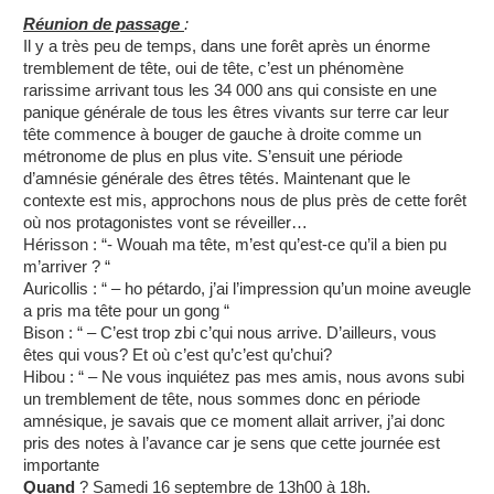
Réunion de passage
:
Il y a très peu de temps, dans une forêt après un énorme
tremblement de tête, oui de tête, c’est un phénomène
rarissime arrivant tous les 34 000 ans qui consiste en une
panique générale de tous les êtres vivants sur terre car leur
tête commence à bouger de gauche à droite comme un
métronome de plus en plus vite. S’ensuit une période
d’amnésie générale des êtres têtés. Maintenant que le
contexte est mis, approchons nous de plus près de cette forêt
où nos protagonistes vont se réveiller…
Hérisson : “- Wouah ma tête, m’est qu’est-ce qu’il a bien pu
m’arriver ? “
Auricollis : “ – ho pétardo, j’ai l’impression qu’un moine aveugle
a pris ma tête pour un gong “
Bison : “ – C’est trop zbi c’qui nous arrive. D’ailleurs, vous
êtes qui vous? Et où c’est qu’c’est qu’chui?
Hibou : “ – Ne vous inquiétez pas mes amis, nous avons subi
un tremblement de tête, nous sommes donc en période
amnésique, je savais que ce moment allait arriver, j’ai donc
pris des notes à l’avance car je sens que cette journée est
importante
Quand
? Samedi 16 septembre de 13h00 à 18h.