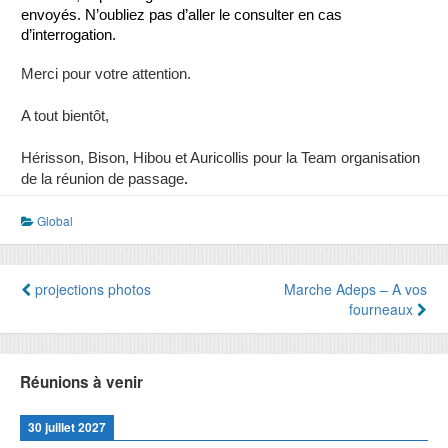
envoyés. N’oubliez pas d’aller le consulter en cas
d’interrogation.
Merci pour votre attention.
A tout bientôt,
Hérisson, Bison, Hibou et Auricollis pour la Team organisation
.
de la réunion de passage
Global
Navigation
projections photos
Marche Adeps – A vos
fourneaux
de
l’article
Réunions à venir
30 juillet 2027