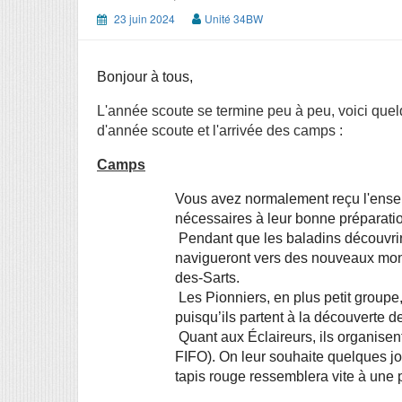
23 juin 2024
Unité 34BW
Bonjour à tous,
L'année scoute se termine peu à peu, voici quelq
d'année scoute et l'arrivée des camps :
Camps
Vous avez normalement reçu l'ensem
nécessaires à leur bonne préparati
 Pendant que les baladins découvriront l’univers circassien à Scry, les louveteaux 
navigueront vers des nouveaux mon
des-Sarts.
 Les Pionniers, en plus petit groupe, useront d’un moyen de locomotion plus moderne 
puisqu’ils partent à la découverte d
 Quant aux Éclaireurs, ils organisent leur 34è Festival International des Films d’Offagne (le 
FIFO). On leur souhaite quelques jou
tapis rouge ressemblera vite à une p