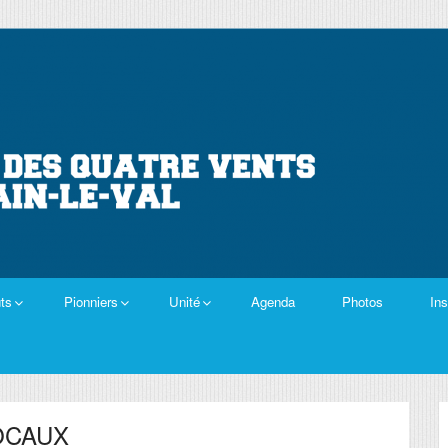
ts
Pionniers
Unité
Agenda
Photos
Ins
OCAUX