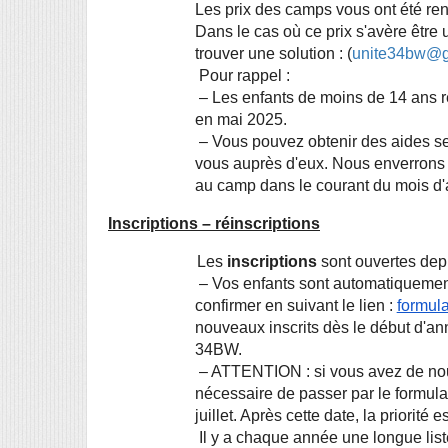
Les prix des camps vous ont été re
Dans le cas où ce prix s'avère être 
trouver une solution : (
unite34bw@g
 Pour rappel :
 – Les enfants de moins de 14 ans recevront une attestation fiscale de paiement du camp 
en mai 2025.
 – Vous pouvez obtenir des aides selon votre mutuelle et votre employeur : renseignez-
vous auprès d'eux. Nous enverrons à 
au camp dans le courant du mois d
Inscriptions – réinscriptions
Les 
inscriptions
 sont ouvertes depu
 – Vos enfants sont automatiquement réinscrits mais nous vous demandons de nous le 
confirmer en suivant le lien :
formula
nouveaux inscrits dès le début d'anné
34BW.
 – ATTENTION : si vous avez de nouveaux enfants à inscrire (frères ou sœurs), il est 
nécessaire de passer par le formulai
juillet. Après cette date, la priorité
 Il y a chaque année une longue lis