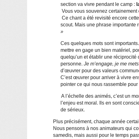
section va vivre pendant le camp : 
l
 Vous vous souvenez certainement 
 Ce chant a été revisité encore cette année pour mieux coller aux réalités du mouvement 
scout. Mais une phrase importante re
»
Ces quelques mots sont importants. 
mettre en gage un bien matériel, pou
quelqu’un et établir une réciprocité 
personne. 
Je m’engage, je me mets
d’œuvrer pour des valeurs communes
C’est œuvrer pour arriver à vivre en
pointer ce qui nous rassemble pour 
A l’échelle des animés, c’est un mo
l’enjeu est moral. Ils en sont consci
de sérieux.
Plus précisément, chaque année certain
Nous pensons à nos animateurs qui cons
samedis, mais aussi pour le temps pass