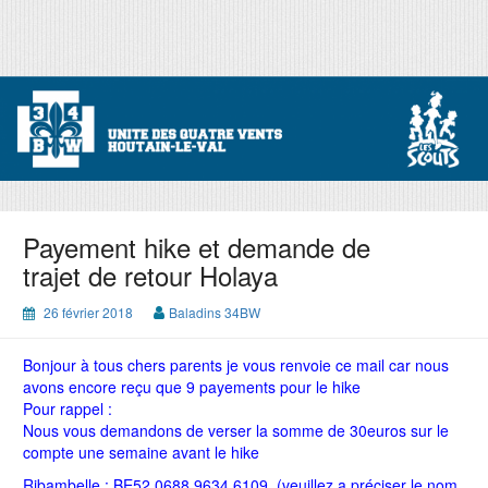
Skip
to
content
Unité 34 BW
Unité des 4 vents
Payement hike et demande de
trajet de retour Holaya
26 février 2018
Baladins 34BW
Bonjour à tous chers parents je vous renvoie ce mail car nous
avons encore reçu que 9 payements pour le hike
Pour rappel :
Nous vous demandons de verser la somme de 30euros sur le
compte une semaine avant le hike
Ribambelle : BE52 0688 9634 6109 (veuillez a préciser le nom